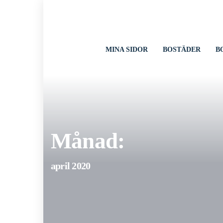
till
innehåll
MINA SIDOR
BOSTÄDER
B
Månad:
april 2020