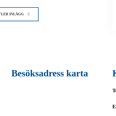
FLER INLÄGG
Besöksadress karta
T
E