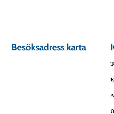
Besöksadress karta
T
E
A
Ö