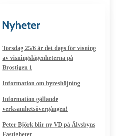
Nyheter
Torsdag 25/6 är det dags för visning
av visningslägenheterna på
Brostigen 1
Information om hyreshöjning
Information gällande
verksamhetsövergången!
Peter Björk blir ny VD på Älvsbyns
Fastigheter