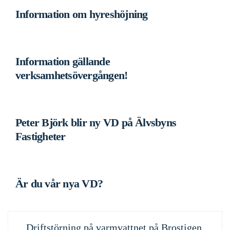
Information om hyreshöjning
Information gällande
verksamhetsövergången!
Peter Björk blir ny VD på Älvsbyns
Fastigheter
Är du vår nya VD?
Inläggsnavigering
Föregående
Driftstörning på varmvattnet på Brostigen,