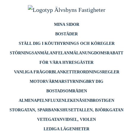
till
innehåll
MINA SIDOR
BOSTÄDER
STÄLL DIG I KÖ
UTHYRNINGS OCH KÖREGLER
STÖRNINGSANMÄLAN
FELANMÄLAN
UNGDOMSRABATT
FÖR VÅRA HYRESGÄSTER
VANLIGA FRÅGOR
BLANKETTER
ORDNINGSREGLER
MOTORVÄRMARSTYRNING
BRY DIG
BOSTADSOMRÅDEN
ALMEN
APELN
FLUXEN
LEKEN
ÅSEN
BROSTIGEN
STORGATAN, SPARBANKSHUSET
TALLEN, BJÖRKGATAN
VETEGATAN
VIDSEL, VIOLEN
LEDIGA LÄGENHETER