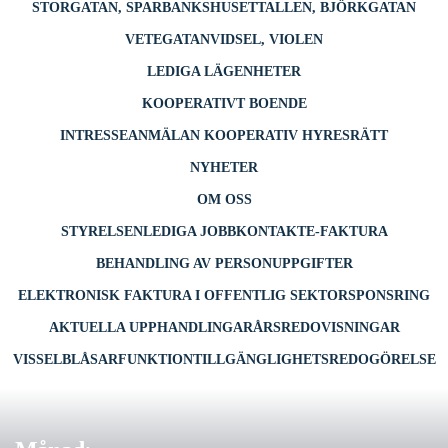
STORGATAN, SPARBANKSHUSET
TALLEN, BJÖRKGATAN
VETEGATAN
VIDSEL, VIOLEN
LEDIGA LÄGENHETER
KOOPERATIVT BOENDE
INTRESSEANMÄLAN KOOPERATIV HYRESRÄTT
NYHETER
OM OSS
STYRELSEN
LEDIGA JOBB
KONTAKT
E-FAKTURA
BEHANDLING AV PERSONUPPGIFTER
ELEKTRONISK FAKTURA I OFFENTLIG SEKTOR
SPONSRING
AKTUELLA UPPHANDLINGAR
ÅRSREDOVISNINGAR
VISSELBLÅSARFUNKTION
TILLGÄNGLIGHETSREDOGÖRELSE