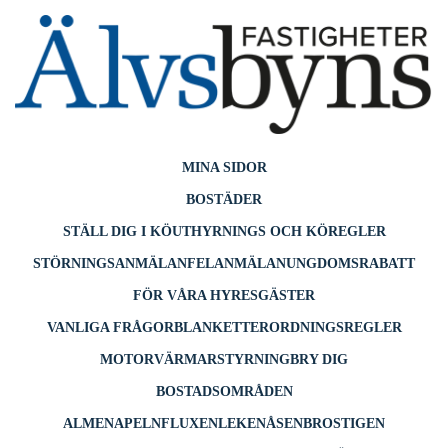
till
innehåll
MINA SIDOR
BOSTÄDER
STÄLL DIG I KÖ
UTHYRNINGS OCH KÖREGLER
STÖRNINGSANMÄLAN
FELANMÄLAN
UNGDOMSRABATT
FÖR VÅRA HYRESGÄSTER
VANLIGA FRÅGOR
BLANKETTER
ORDNINGSREGLER
MOTORVÄRMARSTYRNING
BRY DIG
BOSTADSOMRÅDEN
ALMEN
APELN
FLUXEN
LEKEN
ÅSEN
BROSTIGEN