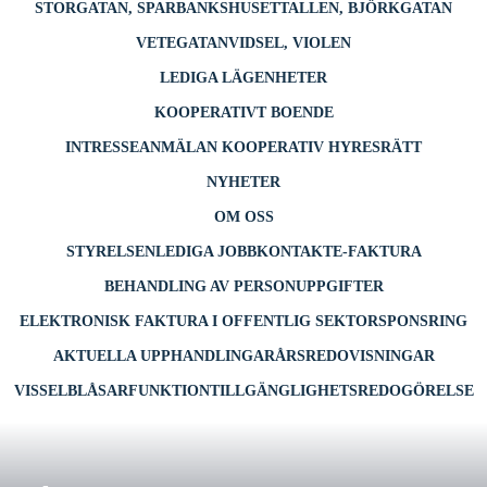
STORGATAN, SPARBANKSHUSET
TALLEN, BJÖRKGATAN
VETEGATAN
VIDSEL, VIOLEN
LEDIGA LÄGENHETER
KOOPERATIVT BOENDE
INTRESSEANMÄLAN KOOPERATIV HYRESRÄTT
NYHETER
OM OSS
STYRELSEN
LEDIGA JOBB
KONTAKT
E-FAKTURA
BEHANDLING AV PERSONUPPGIFTER
ELEKTRONISK FAKTURA I OFFENTLIG SEKTOR
SPONSRING
AKTUELLA UPPHANDLINGAR
ÅRSREDOVISNINGAR
VISSELBLÅSARFUNKTION
TILLGÄNGLIGHETSREDOGÖRELSE