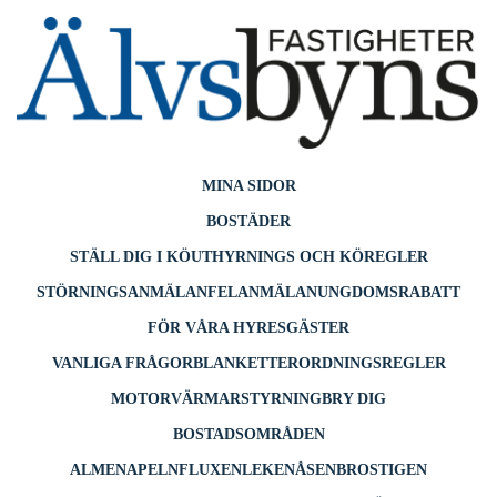
till
innehåll
MINA SIDOR
BOSTÄDER
STÄLL DIG I KÖ
UTHYRNINGS OCH KÖREGLER
STÖRNINGSANMÄLAN
FELANMÄLAN
UNGDOMSRABATT
FÖR VÅRA HYRESGÄSTER
VANLIGA FRÅGOR
BLANKETTER
ORDNINGSREGLER
MOTORVÄRMARSTYRNING
BRY DIG
BOSTADSOMRÅDEN
ALMEN
APELN
FLUXEN
LEKEN
ÅSEN
BROSTIGEN