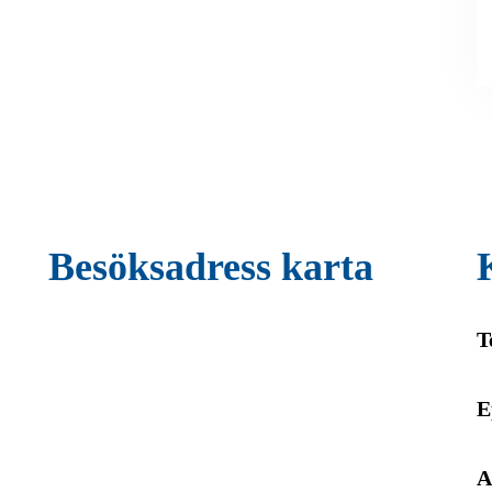
Besöksadress karta
T
E
A