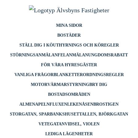
till
innehåll
MINA SIDOR
BOSTÄDER
STÄLL DIG I KÖ
UTHYRNINGS OCH KÖREGLER
STÖRNINGSANMÄLAN
FELANMÄLAN
UNGDOMSRABATT
FÖR VÅRA HYRESGÄSTER
VANLIGA FRÅGOR
BLANKETTER
ORDNINGSREGLER
MOTORVÄRMARSTYRNING
BRY DIG
BOSTADSOMRÅDEN
ALMEN
APELN
FLUXEN
LEKEN
ÅSEN
BROSTIGEN
STORGATAN, SPARBANKSHUSET
TALLEN, BJÖRKGATAN
VETEGATAN
VIDSEL, VIOLEN
LEDIGA LÄGENHETER