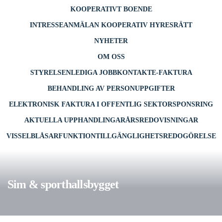
KOOPERATIVT BOENDE
INTRESSEANMÄLAN KOOPERATIV HYRESRÄTT
NYHETER
OM OSS
STYRELSEN
LEDIGA JOBB
KONTAKT
E-FAKTURA
BEHANDLING AV PERSONUPPGIFTER
ELEKTRONISK FAKTURA I OFFENTLIG SEKTOR
SPONSRING
AKTUELLA UPPHANDLINGAR
ÅRSREDOVISNINGAR
VISSELBLÅSARFUNKTION
TILLGÄNGLIGHETSREDOGÖRELSE
Sim & sporthallsbygget